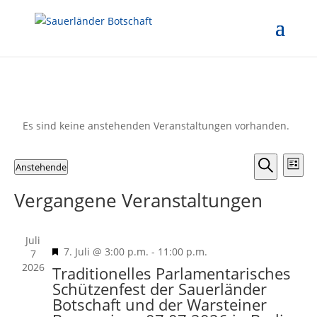
Es sind keine anstehenden Veranstaltungen vorhanden.
Verans
Ver
Anstehende
Liste
Ans
Suche
Suche
Datum
Nav
und
Vergangene Veranstaltungen
wählen.
Ansicht
Naviga
Juli
Hervorgehoben
7. Juli @ 3:00 p.m.
-
11:00 p.m.
7
2026
Traditionelles Parlamentarisches
Schützenfest der Sauerländer
Botschaft und der Warsteiner