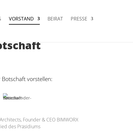
G
VORSTAND
BEIRAT
PRESSE
otschaft
Botschaft vorstellen:
 Architects, Founder & CEO BIMWORX
glied des Präsidiums