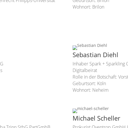
enrecht Philipps-Universität
Geburtsort: Brilon
Wohnort: Brilon
Sebastian Diehl
KG
Inhaber Spark + Sparklin
ds
Digitalbeirat
Rolle in der Botschaft: Vo
Geburtsort: Köln
Wohnort: Neheim
Michael Scheller
zeba Trinn StbG PartGmbB
Prokurist Oventrop GmbH &